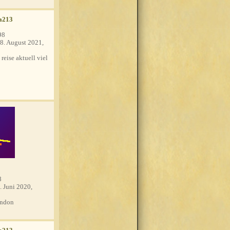
a213
98
8. August 2021,
 reise aktuell viel
8
. Juni 2020,
ndon