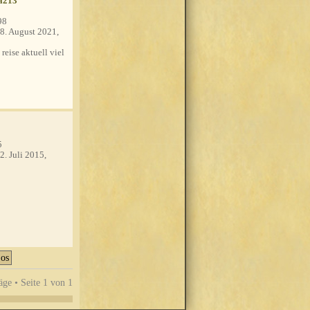
a213
98
8. August 2021,
 reise aktuell viel
5
2. Juli 2015,
äge • Seite
1
von
1