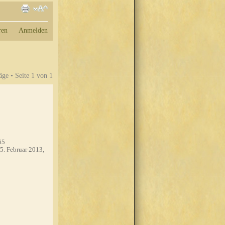
ren
Anmelden
äge • Seite
1
von
1
65
5. Februar 2013,