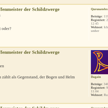
fenmeister der Schildzwerge
Qurunatobr
8
Beiträge:
11
Registriert:
2
12:45
Wohnort:
Ich
t oder?
umher
fenmeister der Schildzwerge
den
n zählt als Gegenstand, der Bogen und Helm
Dagain
Beiträge:
34
Registriert:
9
11:04
Wohnort:
Ru