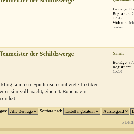
fenmeister der Schildzwerge
Qurunatobr
4
Beiträge:
11
Registriert:
2
12:45
Wohnort:
Ich
umher
fenmeister der Schildzwerge
Xancis
Beiträge:
37
Registriert:
1
15:10
 klingt auch so. Spielerisch sind viele Taktiken
 er es sinnvoll macht, einen 4. Runenstein
von hat.
igen:
Sortiere nach
5 Beitr