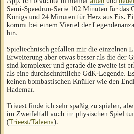
App. Ich brauchte in meiner
alten
und
neue
Semi-Speedrun-Serie 102 Minuten für das 
Königs und 24 Minuten für Herz aus Eis. Ein
kommt bei einem Viertel der Legendenanzah
hin.
Spieltechnisch gefallen mir die einzelnen 
Erweiterung aber etwas besser als die der 
sind komplexer und gerade die zweite ist er
als eine durchschnittliche GdK-Legende. Es
keinen bombastischen Knüller wie den En
Hademar.
Trieest finde ich sehr spaßig zu spielen, ab
im Zweifelfall auch im physischen Spiel tu
(
Trieest/Taleena
).