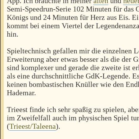
App. Ich brauchte in meiner
alten
und
neue
Semi-Speedrun-Serie 102 Minuten für das 
Königs und 24 Minuten für Herz aus Eis. Ein
kommt bei einem Viertel der Legendenanzah
hin.
Spieltechnisch gefallen mir die einzelnen 
Erweiterung aber etwas besser als die der 
sind komplexer und gerade die zweite ist er
als eine durchschnittliche GdK-Legende. Es
keinen bombastischen Knüller wie den En
Hademar.
Trieest finde ich sehr spaßig zu spielen, ab
im Zweifelfall auch im physischen Spiel tu
(
Trieest/Taleena
).