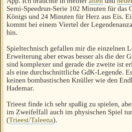
App. Ich brauchte in meiner
alten
und
neue
Semi-Speedrun-Serie 102 Minuten für das 
Königs und 24 Minuten für Herz aus Eis. Ein
kommt bei einem Viertel der Legendenanzah
hin.
Spieltechnisch gefallen mir die einzelnen 
Erweiterung aber etwas besser als die der 
sind komplexer und gerade die zweite ist er
als eine durchschnittliche GdK-Legende. Es
keinen bombastischen Knüller wie den En
Hademar.
Trieest finde ich sehr spaßig zu spielen, ab
im Zweifelfall auch im physischen Spiel tu
(
Trieest/Taleena
).