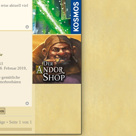
 reise aktuell viel
är
53
6. Februar 2019,
 gemütliche
tterbrotbären
äge • Seite
1
von
1