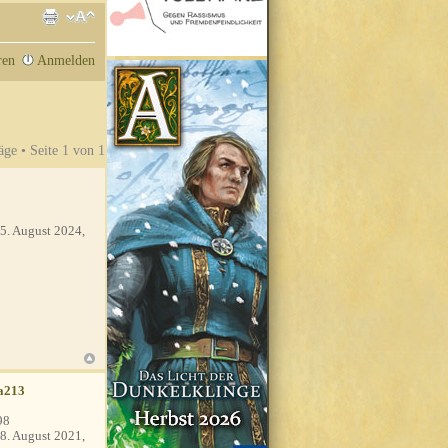
ren
Anmelden
äge • Seite
1
von
1
5. August 2024,
a213
98
8. August 2021,