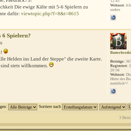
ne, Faedrack73!
12:45
Wohnort:
Ich
ichkeit Die ewige Kälte mit 5-6 Spielern zu
umher
ante dafür:
viewtopic.php?f=8&t=8615
s 6 Spielern?
18
a!
Butterbrotb
Alle Helden ins Land der Steppe" die zweite Karte.
Beiträge:
36
sind stets willkommen.
Registriert:
2
20:56
Wohnort:
Die
Hütte des Bu
natürlich^^
igen:
Sortiere nach
3 Beitr