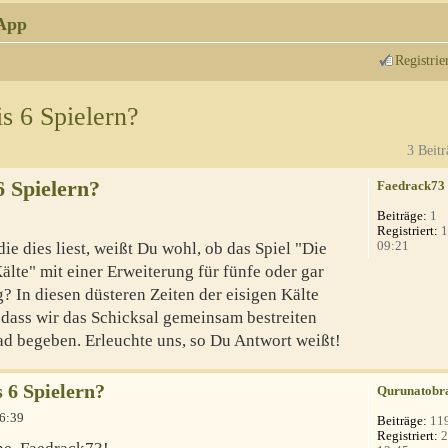
App
Registrie
s 6 Spielern?
3 Beitr
6 Spielern?
Faedrack73
Beiträge:
1
Registriert:
1
09:21
e dies liest, weißt Du wohl, ob das Spiel "Die
lte" mit einer Erweiterung für fünfe oder gar
? In diesen düsteren Zeiten der eisigen Kälte
 dass wir das Schicksal gemeinsam bestreiten
ad begeben. Erleuchte uns, so Du Antwort weißt!
s 6 Spielern?
Qurunatobr
06:39
Beiträge:
11
Registriert:
2