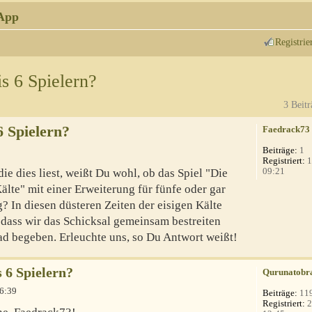
App
Registrie
s 6 Spielern?
3 Beitr
6 Spielern?
Faedrack73
Beiträge:
1
Registriert:
1
09:21
e dies liest, weißt Du wohl, ob das Spiel "Die
lte" mit einer Erweiterung für fünfe oder gar
? In diesen düsteren Zeiten der eisigen Kälte
 dass wir das Schicksal gemeinsam bestreiten
ad begeben. Erleuchte uns, so Du Antwort weißt!
s 6 Spielern?
Qurunatobr
06:39
Beiträge:
11
Registriert:
2