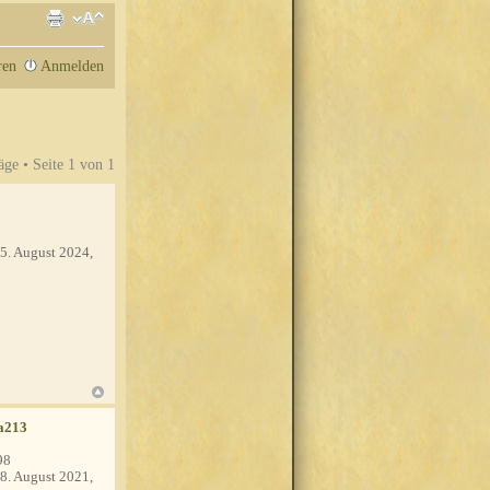
ren
Anmelden
äge • Seite
1
von
1
5. August 2024,
a213
98
8. August 2021,