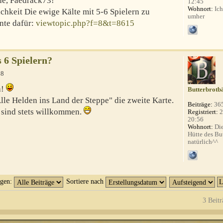
ne, Faedrack73!
12:45
Wohnort:
Ich
ichkeit Die ewige Kälte mit 5-6 Spielern zu
umher
ante dafür:
viewtopic.php?f=8&t=8615
s 6 Spielern?
18
a!
Butterbrotb
Alle Helden ins Land der Steppe" die zweite Karte.
Beiträge:
36
sind stets willkommen.
Registriert:
2
20:56
Wohnort:
Die
Hütte des Bu
natürlich^^
igen:
Sortiere nach
3 Beitr