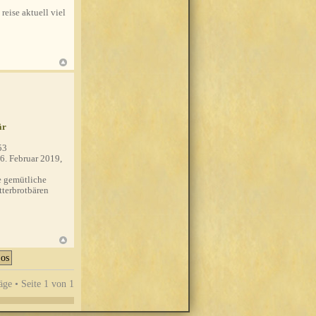
 reise aktuell viel
är
53
6. Februar 2019,
 gemütliche
tterbrotbären
äge • Seite
1
von
1