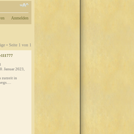
ren
Anmelden
äge • Seite
1
von
1
e111777
3
0. Januar 2023,
 zurzeit in
egs.....