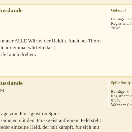
lusslande
Galaphil
Beiträge:
97
Registriert:
1
20:46
t immer ALLE Würfel der Heldin. Auch bei Thorn
h nur einmal würfeln darf).
rfel auch drehen.
lusslande
Spike Smily
:24
Beiträge:
8
Registriert:
2
07:48
Wohnort:
Ca
Frage zum Flussgeist im Spiel:
ammen mit dem Flussgeist auf einem Feld steht
der einzelne Held, der mit kämpft, für sich mit