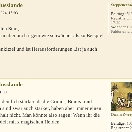
lusslande
Steppenechs
2024, 15:03
Beiträge:
51
Registriert:
1
17:29
Wohnort:
Bin
ten Sinn,
Paldor unterw
erin aber auch irgendwie schwächer als zu Beispiel
kitzel und ist Herausforderungen...ist ja auch
lusslande
1:08
deutlich stärker als die Grund-, Bonus- und
sind zwar auch stärker, haben aber immer einen
alt nicht. Man könnte also sagen: Wenn ihr die
Dwain Zwer
spielt mit x magischen Helden.
Beiträge:
10
Registriert:
2