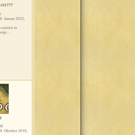
e111777
3
0. Januar 2023,
 zurzeit in
egs.....
g
09
0. Oktober 2018,