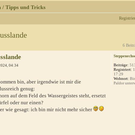
 / Tipps und Tricks
Registrie
lusslande
6 Beitr
usslande
Steppenechs
Beiträge:
51
2024, 04:34
Registriert:
1
17:29
Wohnort:
Bin
kommen bin, aber irgendwie ist mir die
Paldor unterw
lussreich genug:
orn auf dem Feld des Wassergeistes steht, ersetzt
rfel oder nur einen?
ber wie gesagt: ich bin mir nicht mehr sicher