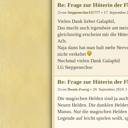
Re: Frage zur Hüterin der F
von
Steppenechse111777
» 17. September 
Vielen Dank lieber Galaphil,
Das macht auch irgendwie am meis
gleichzeitig erscheint mir die Hüt
Aćh.
Naja dann hat man halt mehr Nerven
nicht verkehrt
Nochmal vielen Dank Galaphil
LG Steppenechse
Re: Frage zur Hüterin der F
von
Dwain Zwerg
» 20. September 2024, 1
Die magischen Helden sind ja auch 
Neuen Helden. Die dunklen Helden 
Manus. Nur die magischen Helden h
Legende auf leicht spielen wollt, 