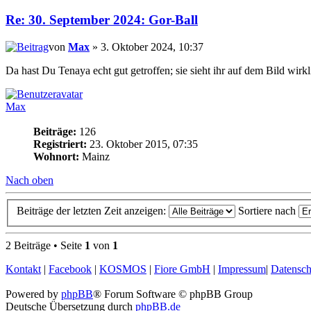
Re: 30. September 2024: Gor-Ball
von
Max
» 3. Oktober 2024, 10:37
Da hast Du Tenaya echt gut getroffen; sie sieht ihr auf dem Bild wirk
Max
Beiträge:
126
Registriert:
23. Oktober 2015, 07:35
Wohnort:
Mainz
Nach oben
Beiträge der letzten Zeit anzeigen:
Sortiere nach
2 Beiträge • Seite
1
von
1
Kontakt
|
Facebook
|
KOSMOS
|
Fiore GmbH
|
Impressum
|
Datensch
Powered by
phpBB
® Forum Software © phpBB Group
Deutsche Übersetzung durch
phpBB.de