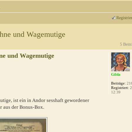
n
Registrie
Kühne und Wagemutige
5 Beitr
hne und Wagemutige
Gilda
Beiträge:
21
Registriert:
2
12:39
tige, ist ein in Andor sesshaft gewordener
bar aus der Bonus-Box.