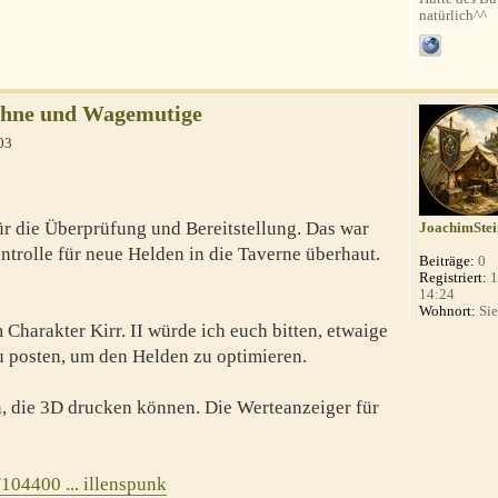
natürlich^^
Kühne und Wagemutige
03
ür die Überprüfung und Bereitstellung. Das war
JoachimStei
ontrolle für neue Helden in die Taverne überhaut.
Beiträge:
0
Registriert:
1
14:24
Wohnort:
Sie
Charakter Kirr. II würde ich euch bitten, etwaige
u posten, um den Helden zu optimieren.
n, die 3D drucken können. Die Werteanzeiger für
104400 ... illenspunk