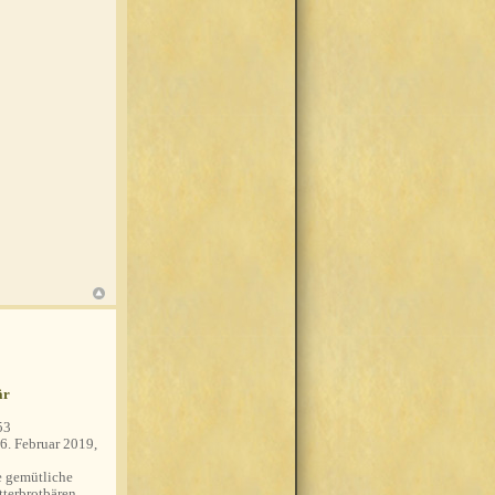
är
53
6. Februar 2019,
 gemütliche
tterbrotbären