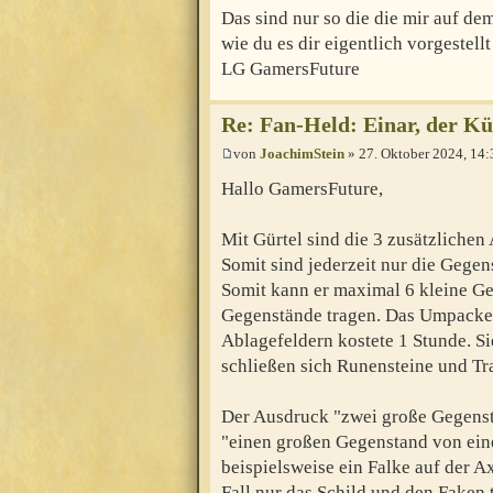
Das sind nur so die die mir auf dem
wie du es dir eigentlich vorgestellt
LG GamersFuture
Re: Fan-Held: Einar, der 
von
JoachimStein
» 27. Oktober 2024, 14:
Hallo GamersFuture,
Mit Gürtel sind die 3 zusätzlichen
Somit sind jederzeit nur die Gegen
Somit kann er maximal 6 kleine G
Gegenstände tragen. Das Umpacken
Ablagefeldern kostete 1 Stunde. S
schließen sich Runensteine und Tr
Der Ausdruck "zwei große Gegenstä
"einen großen Gegenstand von ein
beispielsweise ein Falke auf der Ax
Fall nur das Schild und den Faken t