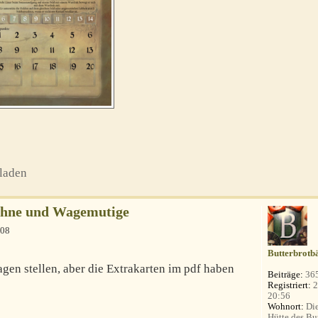
laden
Kühne und Wagemutige
:08
Butterbrotb
agen stellen, aber die Extrakarten im pdf haben
Beiträge:
36
Registriert:
2
20:56
Wohnort:
Die
Hütte des Bu