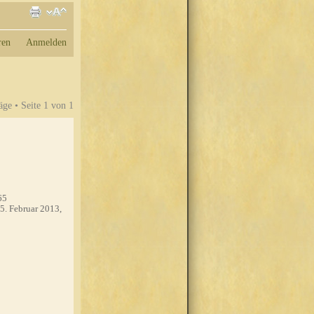
ren
Anmelden
äge • Seite
1
von
1
65
5. Februar 2013,