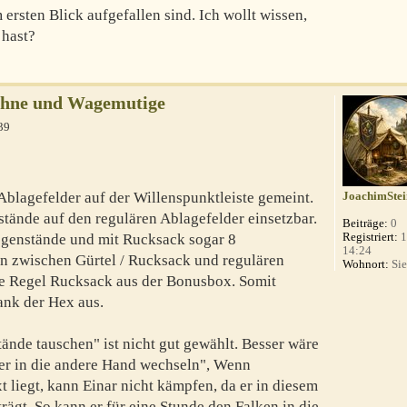
 ersten Blick aufgefallen sind. Ich wollt wissen,
 hast?
Kühne und Wagemutige
39
 Ablagefelder auf der Willenspunktleiste gemeint.
JoachimStei
stände auf den regulären Ablagefelder einsetzbar.
Beiträge:
0
Registriert:
1
egenstände und mit Rucksack sogar 8
14:24
 zwischen Gürtel / Rucksack und regulären
Wohnort:
Sie
ie Regel Rucksack aus der Bonusbox. Somit
ank der Hex aus.
nde tauschen" ist nicht gut gewählt. Besser wäre
er in die andere Hand wechseln", Wenn
t liegt, kann Einar nicht kämpfen, da er in diesem
rägt. So kann er für eine Stunde den Falken in die