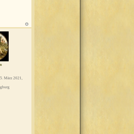
n
5. März 2021,
gburg