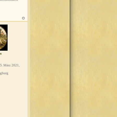
n
5. März 2021,
gburg