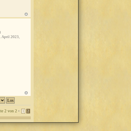
3
. April 2023,
ite
2
von
2
•
1
2