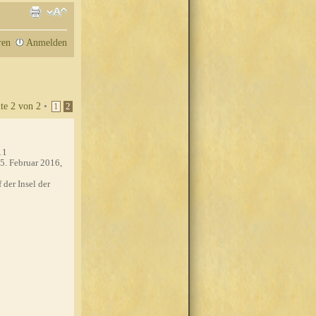
ren
Anmelden
ite
2
von
2
•
1
2
11
5. Februar 2016,
 der Insel der