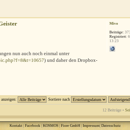
Geister
Mivo
Beiträge:
37
Registriert:
6
13:23
ungen nun auch noch einmal unter
pic.php?f=8&t=10657
) und daher den Dropbox-
t anzeigen:
Sortiere nach
12 Beiträge •
Se
Kontakt
|
Facebook
|
KOSMOS
|
Fiore GmbH
|
Impressum
|
Datenschutz