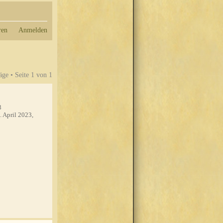
ren
Anmelden
äge • Seite
1
von
1
3
. April 2023,