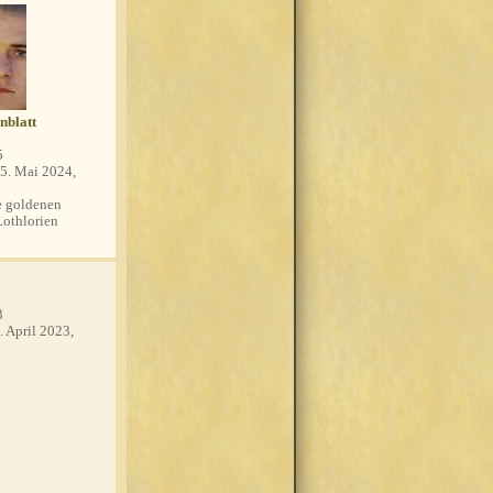
nblatt
5
5. Mai 2024,
 goldenen
Lothlorien
3
. April 2023,