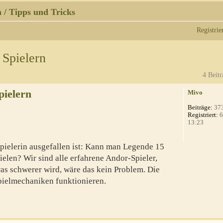
 / Tipps und Tricks
Registrie
 Spielern
4 Beitr
pielern
Mivo
Beiträge:
37
Registriert:
6
13:23
spielerin ausgefallen ist: Kann man Legende 15
ielen? Wir sind alle erfahrene Andor-Spieler,
was schwerer wird, wäre das kein Problem. Die
Spielmechaniken funktionieren.