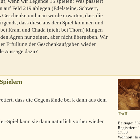
uf, wenn wir Legende 15 spielen: Was passiert
n auf Feld 219 ablegen (Edelsteine, Schwert,
es Geschenke und man würde erwarten, dass die
 nirgends, dass diese aus dem Spiel kommen und
 bei Kram und Chada (nicht bei Thorn) klingen
n den Agren nur zeigen, aber nicht übergeben. Wir
der Erfüllung der Geschenkaufgaben wieder
lle Aussage dazu?
 Spielern
retiert, dass die Gegenstände bei k dann aus dem
TroII
er-Spiel kann sie dann natürlich vorher wieder
Beiträge:
53
Registriert:
1
17:50
Wohnort:
In 