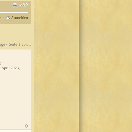
ren
Anmelden
äge • Seite
1
von
1
3
. April 2023,