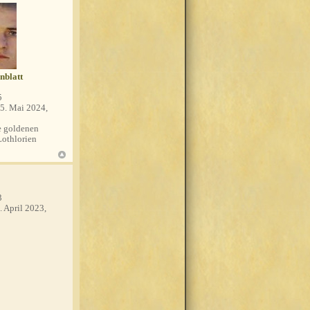
nblatt
5
5. Mai 2024,
 goldenen
Lothlorien
3
. April 2023,