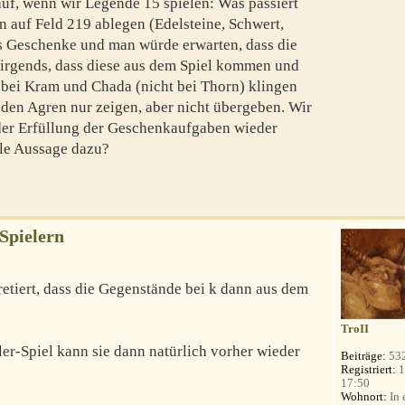
uf, wenn wir Legende 15 spielen: Was passiert
n auf Feld 219 ablegen (Edelsteine, Schwert,
es Geschenke und man würde erwarten, dass die
 nirgends, dass diese aus dem Spiel kommen und
 bei Kram und Chada (nicht bei Thorn) klingen
n den Agren nur zeigen, aber nicht übergeben. Wir
der Erfüllung der Geschenkaufgaben wieder
lle Aussage dazu?
 Spielern
retiert, dass die Gegenstände bei k dann aus dem
TroII
er-Spiel kann sie dann natürlich vorher wieder
Beiträge:
53
Registriert:
1
17:50
Wohnort:
In 