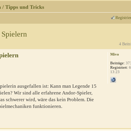
 / Tipps und Tricks
Registrie
 Spielern
4 Beitr
pielern
Mivo
Beiträge:
37
Registriert:
6
13:23
spielerin ausgefallen ist: Kann man Legende 15
ielen? Wir sind alle erfahrene Andor-Spieler,
was schwerer wird, wäre das kein Problem. Die
Spielmechaniken funktionieren.