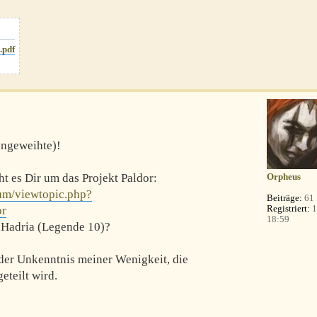
.pdf
ingeweihte)!
Orpheus
ht es Dir um das Projekt Paldor:
rum/viewtopic.php?
Beiträge:
61
Registriert:
1
or
18:59
 Hadria (Legende 10)?
der Unkenntnis meiner Wenigkeit, die
eteilt wird.