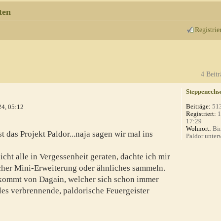
ten
Registrie
4 Beitr
Steppenechs
Beiträge:
51
24, 05:12
Registriert:
1
17:29
Wohnort:
Bin
t das Projekt Paldor...naja sagen wir mal ins
Paldor unterw
cht alle in Vergessenheit geraten, dachte ich mir
cher Mini-Erweiterung oder ähnliches sammeln.
 kommt von Dagain, welcher sich schon immer
lles verbrennende, paldorische Feuergeister