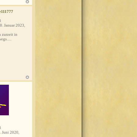
e111777
3
0. Januar 2023,
 zurzeit in
egs.....
8
. Juni 2020,