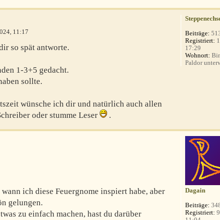
Steppenechs
024, 11:17
Beiträge:
51
Registriert:
1
ir so spät antworte.
17:29
Wohnort:
Bin
Paldor unterw
nden 1-3+5 gedacht.
haben sollte.
szeit wünsche ich dir und natürlich auch allen
 Schreiber oder stumme Leser
.
, wann ich diese Feuergnome inspiert habe, aber
Dagain
ön gelungen.
Beiträge:
34
Registriert:
9
etwas zu einfach machen, hast du darüber
11:04