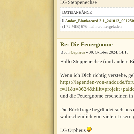
LG Steppenechse
DATEIANHÄNGE
Andor_Blankocard-2-1_241012_091250
(1.72 MiB) 676-mal heruntergeladen
Re: Die Feuergnome
von
Orpheus
» 30. Oktober 2024, 14:15
Hallo Steppenechse (und andere E
Wenn ich Dich richtig verstehe, ge
https://legenden-von-andor.de/fo
f=11&t=8624&hilit=projekt+pald
und die Feuergnome erscheinen in
Die Rückfrage begründet sich aus 
wahrscheinlich von vielen Lesern g
LG Orpheus