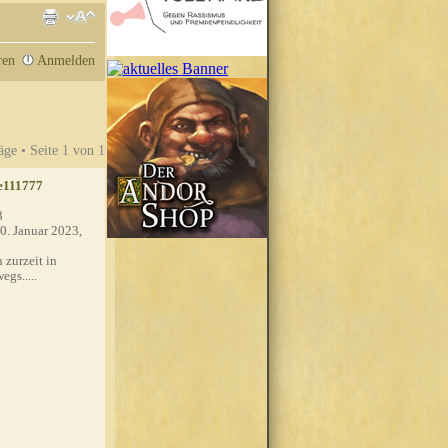
ren
Anmelden
äge • Seite
1
von
1
e111777
3
0. Januar 2023,
 zurzeit in
egs.....