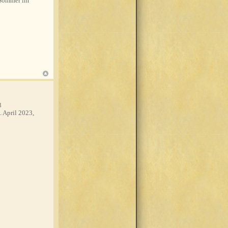
 Sommer im
3
. April 2023,