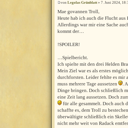
von
Legolas Grünblatt
» 7. Juni 2024, 18:
Mae govannen Troll,
Heute hab ich auch die Flucht aus K
Allerdings war mir eine Sache auc
kommt der…
!SPOILER!
…Spielbericht.
Ich spielte mit den drei Helden Br
Mein Ziel war es als erstes mögli
durchforsten. Leider fehlte es mi
muss mehrere Tage aussetzen
. 
Dinge bringen. Doch schließlich 
eine Zeit lang aussetzen. Doch zum
für alle gesammelt. Doch auch d
schaffte es, dem Troll zu besteche
überwältigte schließlich ein Skell
nicht mehr weit von Radack emtfe