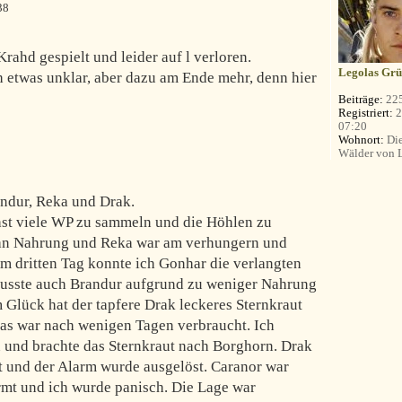
38
rahd gespielt und leider auf l verloren.
Legolas Grü
h etwas unklar, aber dazu am Ende mehr, denn hier
Beiträge:
22
Registriert:
2
07:20
Wohnort:
Die
Wälder von 
andur, Reka und Drak.
chst viele WP zu sammeln und die Höhlen zu
r an Nahrung und Reka war am verhungern und
Am dritten Tag konnte ich Gonhar die verlangten
musste auch Brandur aufgrund zu weniger Nahrung
 Glück hat der tapfere Drak leckeres Sternkraut
as war nach wenigen Tagen verbraucht. Ich
n und brachte das Sternkraut nach Borghorn. Drak
et und der Alarm wurde ausgelöst. Caranor war
rmt und ich wurde panisch. Die Lage war