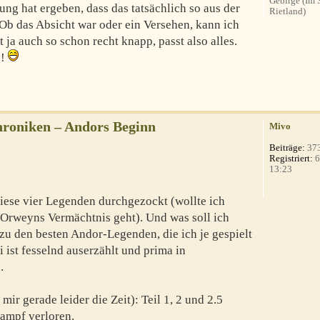
Gebirge (Im
ung hat ergeben, dass das tatsächlich so aus der
Rietland)
Ob das Absicht war oder ein Versehen, kann ich
 ja auch so schon recht knapp, passt also alles.
g!
roniken – Andors Beginn
Mivo
Beiträge:
37
Registriert:
6
13:23
iese vier Legenden durchgezockt (wollte ich
Orweyns Vermächtnis geht). Und was soll ich
zu den besten Andor-Legenden, die ich je gespielt
 ist fesselnd auserzählt und prima in
.
mir gerade leider die Zeit): Teil 1, 2 und 2.5
ampf verloren.