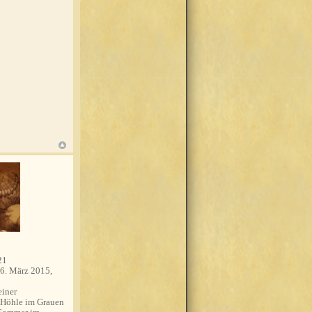
21
6. März 2015,
einer
 Höhle im Grauen