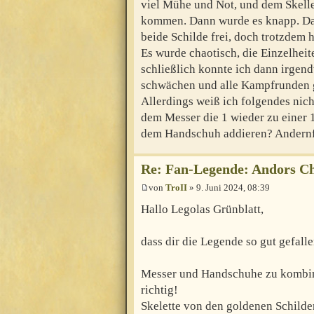
viel Mühe und Not, und dem Skellet
kommen. Dann wurde es knapp. Da 
beide Schilde frei, doch trotzdem h
Es wurde chaotisch, die Einzelheite
schließlich konnte ich dann irgen
schwächen und alle Kampfrunden 
Allerdings weiß ich folgendes nich
dem Messer die 1 wieder zu einer 1
dem Handschuh addieren? Andernfa
Re: Fan-Legende: Andors Ch
von
TroII
» 9. Juni 2024, 08:39
Hallo Legolas Grünblatt,
dass dir die Legende so gut gefalle
Messer und Handschuhe zu kombinie
richtig!
Skelette von den goldenen Schilde