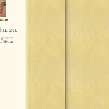
nblatt
5
5. Mai 2024,
 goldenen
Lothlorien