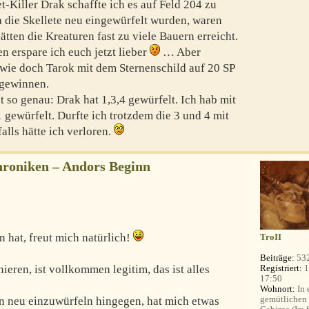
-Killer Drak schaffte ich es auf Feld 204 zu
die Skellete neu eingewürfelt wurden, waren
ätten die Kreaturen fast zu viele Bauern erreicht.
n erspare ich euch jetzt lieber
… Aber
dwie doch Tarok mit dem Sternenschild auf 20 SP
gewinnen.
t so genau: Drak hat 1,3,4 gewürfelt. Ich hab mit
 gewürfelt. Durfte ich trotzdem die 3 und 4 mit
lls hätte ich verloren.
roniken – Andors Beginn
n hat, freut mich natürlich!
TroII
Beiträge:
53
Registriert:
1
ren, ist vollkommen legitim, das ist alles
17:50
Wohnort:
In 
gemütlichen
n neu einzuwürfeln hingegen, hat mich etwas