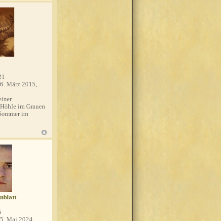
21
6. März 2015,
einer
 Höhle im Grauen
 Sommer im
nblatt
5
5. Mai 2024,