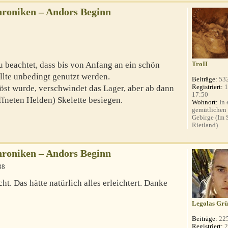
roniken – Andors Beginn
u beachtet, dass bis von Anfang an ein schön
TroII
ollte unbedingt genutzt werden.
Beiträge:
53
Registriert:
1
öst wurde, verschwindet das Lager, aber ab dann
17:50
ffneten Helden) Skelette besiegen.
Wohnort:
In 
gemütlichen
Gebirge (Im
Rietland)
roniken – Andors Beginn
38
ht. Das hätte natürlich alles erleichtert. Danke
Legolas Grü
Beiträge:
22
Registriert:
2