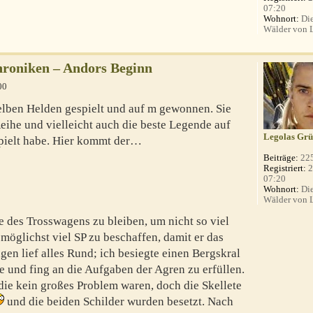
07:20
Wohnort:
Die
Wälder von 
roniken – Andors Beginn
00
selben Helden gespielt und auf m gewonnen. Sie
eihe und vielleicht auch die beste Legende auf
Legolas Grü
spielt habe. Hier kommt der…
Beiträge:
22
Registriert:
2
07:20
Wohnort:
Die
Wälder von 
e des Trosswagens zu bleiben, um nicht so viel
möglichst viel SP zu beschaffen, damit er das
gen lief alles Rund; ich besiegte einen Bergskral
e und fing an die Aufgaben der Agren zu erfüllen.
ie kein großes Problem waren, doch die Skellete
und die beiden Schilder wurden besetzt. Nach