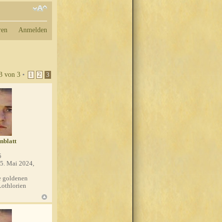
ren
Anmelden
3
von
3
•
1
2
3
nblatt
5
5. Mai 2024,
 goldenen
Lothlorien