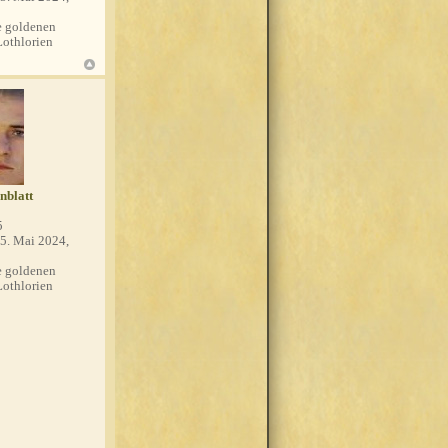
 goldenen
Lothlorien
nblatt
5
5. Mai 2024,
 goldenen
Lothlorien