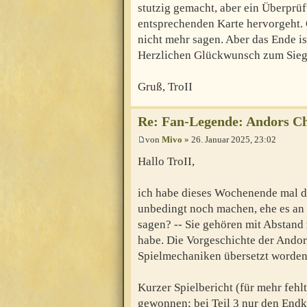
stutzig gemacht, aber ein Überprüf
entsprechenden Karte hervorgeht. 
nicht mehr sagen. Aber das Ende ist
Herzlichen Glückwunsch zum Sie
Gruß, TroII
Re: Fan-Legende: Andors Ch
von
Mivo
» 26. Januar 2025, 23:02
Hallo TroII,
ich habe dieses Wochenende mal d
unbedingt noch machen, ehe es an 
sagen? -- Sie gehören mit Abstand 
habe. Die Vorgeschichte der Andori
Spielmechaniken übersetzt worden
Kurzer Spielbericht (für mehr fehlt 
gewonnen; bei Teil 3 nur den Endk