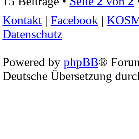
15 Beiträge •
Seite
2
von
2
Kontakt
|
Facebook
|
KOS
Datenschutz
Powered by
phpBB
® Foru
Deutsche Übersetzung dur