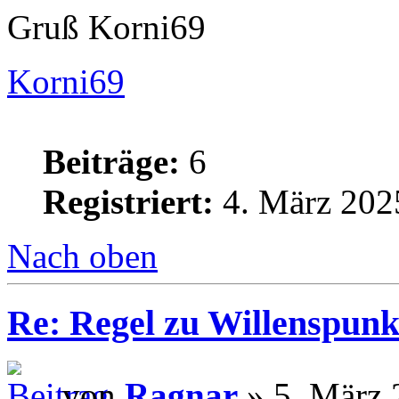
Gruß Korni69
Korni69
Beiträge:
6
Registriert:
4. März 202
Nach oben
Re: Regel zu Willenspunk
von
Ragnar
» 5. März 