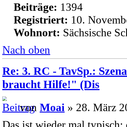
Beiträge:
1394
Registriert:
10. Novembe
Wohnort:
Sächsische Sc
Nach oben
Re: 3. RC - TavSp.: Szena
braucht Hilfe!" (Dis
von
Moai
» 28. März 2
Das ist wieder mal typisch: