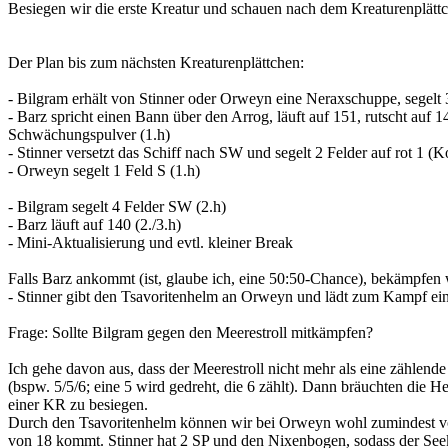
Besiegen wir die erste Kreatur und schauen nach dem Kreaturenplät
Der Plan bis zum nächsten Kreaturenplättchen:
- Bilgram erhält von Stinner oder Orweyn eine Neraxschuppe, segelt 
- Barz spricht einen Bann über den Arrog, läuft auf 151, rutscht auf
Schwächungspulver (1.h)
- Stinner versetzt das Schiff nach SW und segelt 2 Felder auf rot 1 (
- Orweyn segelt 1 Feld S (1.h)
- Bilgram segelt 4 Felder SW (2.h)
- Barz läuft auf 140 (2./3.h)
- Mini-Aktualisierung und evtl. kleiner Break
Falls Barz ankommt (ist, glaube ich, eine 50:50-Chance), bekämpfen w
- Stinner gibt den Tsavoritenhelm an Orweyn und lädt zum Kampf ei
Frage: Sollte Bilgram gegen den Meerestroll mitkämpfen?
Ich gehe davon aus, dass der Meerestroll nicht mehr als eine zählende 
(bspw. 5/5/6; eine 5 wird gedreht, die 6 zählt). Dann bräuchten die 
einer KR zu besiegen.
Durch den Tsavoritenhelm können wir bei Orweyn wohl zumindest vo
von 18 kommt. Stinner hat 2 SP und den Nixenbogen, sodass der Seek