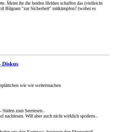
e. Meint ihr die beiden Helden schaffen das (vielleicht
soll Bilgram "zur Sicherheit" mitkämpfen? (wobei es
- Diskus
enplättchen wie wir weitermachen
- Süden zum Seeriesen..
 nachlesen. Will aber auch nicht wirklich spoilern..
holen uns den Kompass, besiegen den Meerestroll