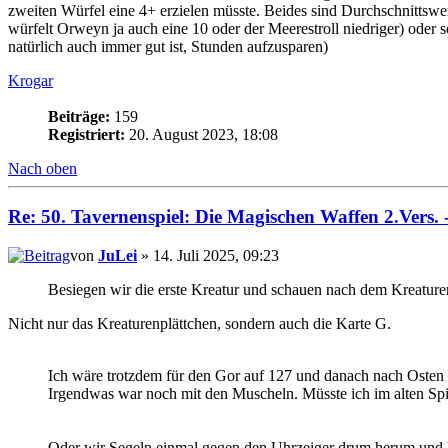
zweiten Würfel eine 4+ erzielen müsste. Beides sind Durchschnittswert
würfelt Orweyn ja auch eine 10 oder der Meerestroll niedriger) oder 
natürlich auch immer gut ist, Stunden aufzusparen)
Krogar
Beiträge:
159
Registriert:
20. August 2023, 18:08
Nach oben
Re: 50. Tavernenspiel: Die Magischen Waffen 2.Vers. 
von
JuLei
» 14. Juli 2025, 09:23
Besiegen wir die erste Kreatur und schauen nach dem Kreatur
Nicht nur das Kreaturenplättchen, sondern auch die Karte G.
Ich wäre trotzdem für den Gor auf 127 und danach nach Osten 
Irgendwas war noch mit den Muscheln. Müsste ich im alten Spiel
Oder wir Segeln einmal gegen den Uhrzeiger drum herum und 