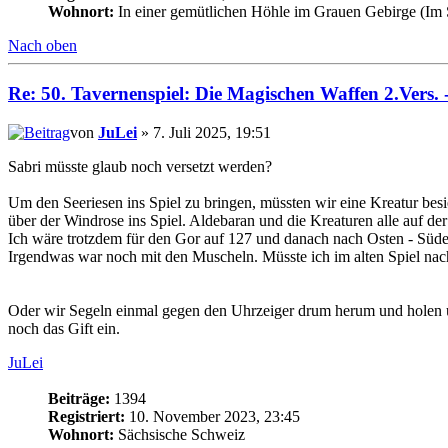
Wohnort:
In einer gemütlichen Höhle im Grauen Gebirge (Im
Nach oben
Re: 50. Tavernenspiel: Die Magischen Waffen 2.Vers. 
von
JuLei
» 7. Juli 2025, 19:51
Sabri müsste glaub noch versetzt werden?
Um den Seeriesen ins Spiel zu bringen, müssten wir eine Kreatur be
über der Windrose ins Spiel. Aldebaran und die Kreaturen alle auf der 
Ich wäre trotzdem für den Gor auf 127 und danach nach Osten - Süde
Irgendwas war noch mit den Muscheln. Müsste ich im alten Spiel nachl
Oder wir Segeln einmal gegen den Uhrzeiger drum herum und holen 
noch das Gift ein.
JuLei
Beiträge:
1394
Registriert:
10. November 2023, 23:45
Wohnort:
Sächsische Schweiz