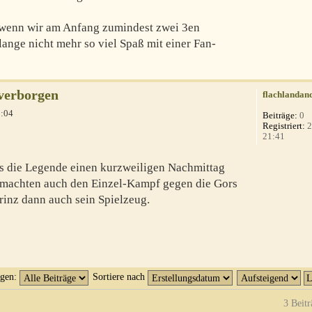
 wenn wir am Anfang zumindest zwei 3en
lange nicht mehr so viel Spaß mit einer Fan-
verborgen
flachlandan
1:04
Beiträge:
0
Registriert:
2
21:41
ns die Legende einen kurzweiligen Nachmittag
5 machten auch den Einzel-Kampf gegen die Gors
Prinz dann auch sein Spielzeug.
igen:
Sortiere nach
3 Beitr