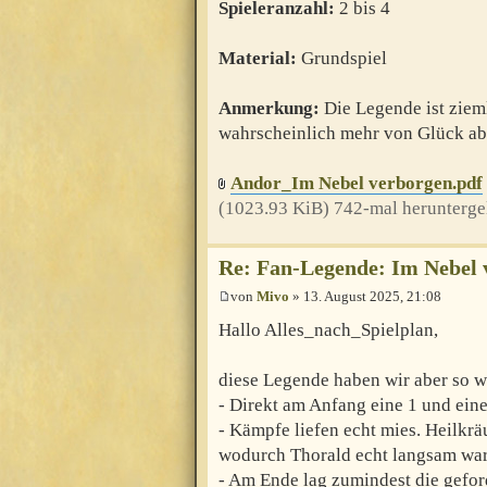
Spieleranzahl:
2 bis 4
Material:
Grundspiel
Anmerkung:
Die Legende ist zieml
wahrscheinlich mehr von Glück ab
Andor_Im Nebel verborgen.pdf
(1023.93 KiB) 742-mal herunterge
Re: Fan-Legende: Im Nebel 
von
Mivo
» 13. August 2025, 21:08
Hallo Alles_nach_Spielplan,
diese Legende haben wir aber so w
- Direkt am Anfang eine 1 und eine
- Kämpfe liefen echt mies. Heilkr
wodurch Thorald echt langsam war
- Am Ende lag zumindest die gefor