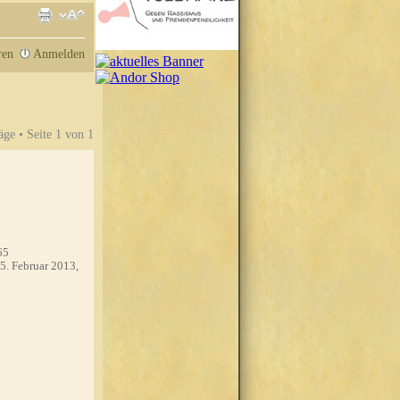
ren
Anmelden
äge • Seite
1
von
1
65
5. Februar 2013,