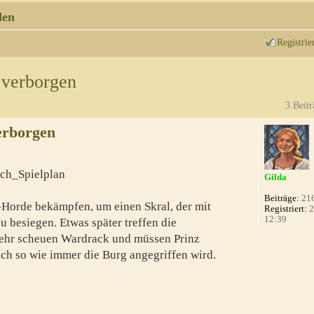
den
Registrie
 verborgen
3 Beitr
erborgen
ch_Spielplan
Gilda
Beiträge:
21
Horde bekämpfen, um einen Skral, der mit
Registriert:
2
12:39
u besiegen. Etwas später treffen die
ehr scheuen Wardrack und müssen Prinz
ich so wie immer die Burg angegriffen wird.