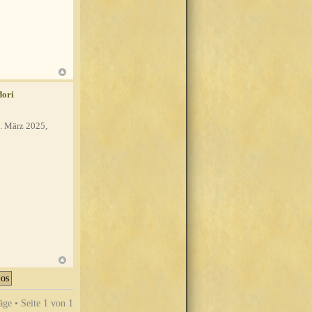
dori
. März 2025,
äge • Seite
1
von
1