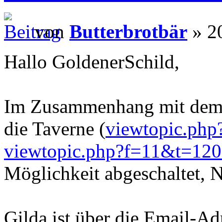
von
Butterbrotbär
» 20
Hallo GoldenerSchild,
Im Zusammenhang mit dem 
die Taverne (
viewtopic.ph
viewtopic.php?f=11&t=12
Möglichkeit abgeschaltet, N
Gilda ist über die Email-A