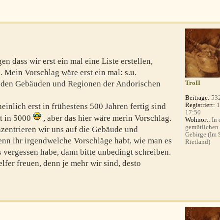
n dass wir erst ein mal eine Liste erstellen,
. Mein Vorschlag wäre erst ein mal: s.u.
u den Gebäuden und Regionen der Andorischen
TroII
Beiträge:
53
Registriert:
1
heinlich erst in frühestens 500 Jahren fertig sind
17:50
t in 5000
, aber das hier wäre merin Vorschlag.
Wohnort:
In 
gemütlichen
nzentrieren wir uns auf die Gebäude und
Gebirge (Im
Wenn ihr irgendwelche Vorschläge habt, wie man es
Rietland)
 vergessen habe, dann bitte unbedingt schreiben.
lfer freuen, denn je mehr wir sind, desto