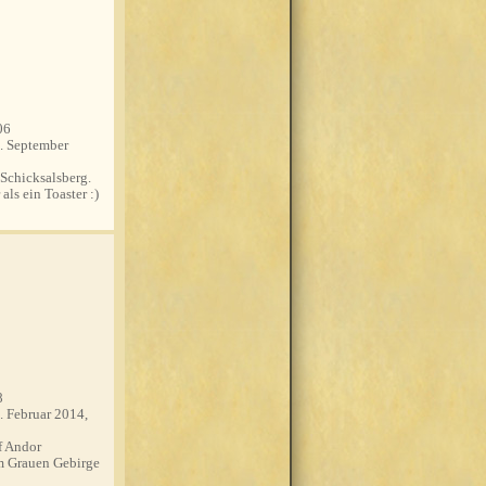
06
. September
Schicksalsberg.
ls ein Toaster :)
8
. Februar 2014,
 Andor
m Grauen Gebirge