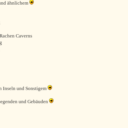
und ähnlichem
l
r Rachen Caverns
g
g
n Inseln und Sonstigem
 Gegenden und Gebäuden