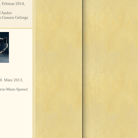
. Februar 2014,
 Andor
m Grauen Gebirge
1
0. März 2013,
in-Main-Sprawl