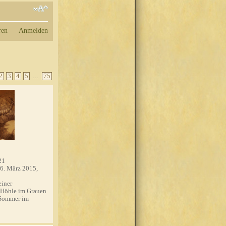
ren
Anmelden
...
2
3
4
5
75
21
6. März 2015,
einer
 Höhle im Grauen
 Sommer im