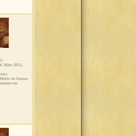
21
6. März 2015,
einer
 Höhle im Grauen
 Sommer im