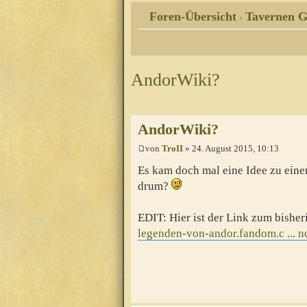
Foren-Übersicht
Tavernen G
‹
AndorWiki?
AndorWiki?
von
TroII
» 24. August 2015, 10:13
Es kam doch mal eine Idee zu ein
drum?
EDIT: Hier ist der Link zum bishe
legenden-von-andor.fandom.c ... 