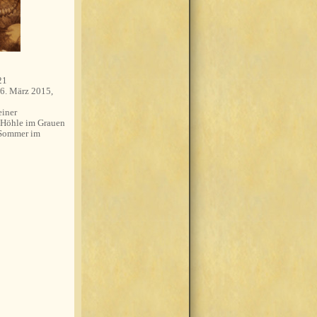
21
6. März 2015,
einer
 Höhle im Grauen
 Sommer im