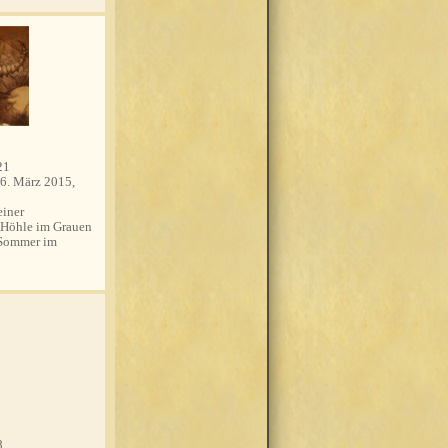
21
6. März 2015,
einer
 Höhle im Grauen
 Sommer im
8