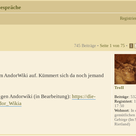
espräche
Registrie
745 Beiträge •
Seite
1
von
75
•
1
em AndorWiki auf. Kümmert sich da noch jemand
TroII
rigen Andorwiki (in Bearbeitung):
https://die-
Beiträge:
53
Registriert:
1
ndor_Wikia
17:50
Wohnort:
In 
gemütlichen
Gebirge (Im
Rietland)