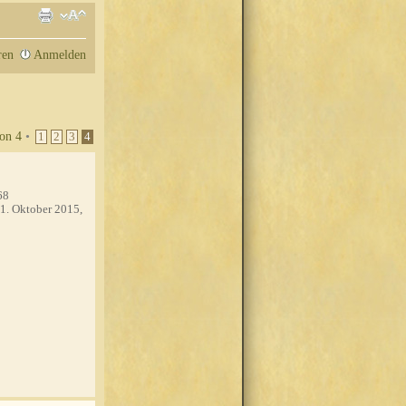
ren
Anmelden
on
4
•
1
2
3
4
68
1. Oktober 2015,