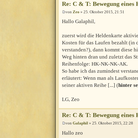
Re: C & T: Bewegung eines 
von
Zeo
» 25. Oktober 2015, 21:51
Hallo Galaphil,
zuerst wird die Heldenkarte aktivi
Kosten für das Laufen bezahlt (in 
verstanden?), dann kommt diese h
Weg hinten dran und zuletzt das S
Reihenfolge: HK-NK-NK-AK.
So habe ich das zumindest versta
erläutert: Wenn man als Laufkoste
seiner aktiven Reihe [...] (
hinter s
LG, Zeo
Re: C & T: Bewegung eines 
von
Galaphil
» 25. Oktober 2015, 22:28
Hallo zeo