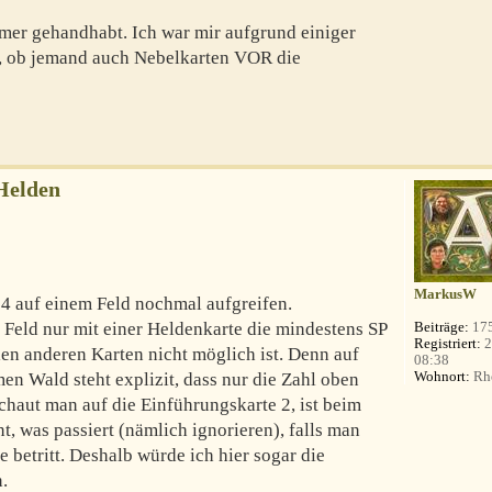
mmer gehandhabt. Ich war mir aufgrund einiger
, ob jemand auch Nebelkarten VOR die
Helden
MarkusW
 4 auf einem Feld nochmal aufgreifen.
s Feld nur mit einer Heldenkarte die mindestens SP
Beiträge:
17
Registriert:
2
llen anderen Karten nicht möglich ist. Denn auf
08:38
Wohnort:
Rhe
n Wald steht explizit, dass nur die Zahl oben
chaut man auf die Einführungskarte 2, ist beim
, was passiert (nämlich ignorieren), falls man
e betritt. Deshalb würde ich hier sogar die
.