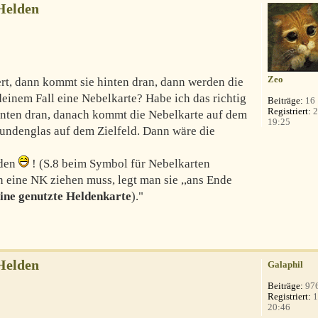
Helden
Zeo
ert, dann kommt sie hinten dran, dann werden die
deinem Fall eine Nebelkarte? Habe ich das richtig
Beiträge:
16
Registriert:
2
inten dran, danach kommt die Nebelkarte auf dem
19:25
tundenglas auf dem Zielfeld. Dann wäre die
nden
! (S.8 beim Symbol für Nebelkarten
n eine NK ziehen muss, legt man sie ,,ans Ende
eine genutzte Heldenkarte
)."
Helden
Galaphil
Beiträge:
97
Registriert:
1
20:46