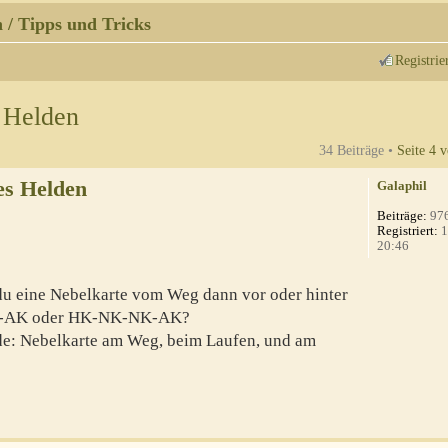
 / Tipps und Tricks
Registrie
 Helden
34 Beiträge •
Seite
4
v
es Helden
Galaphil
Beiträge:
97
Registriert:
1
20:46
 du eine Nebelkarte vom Weg dann vor oder hinter
NK-AK oder HK-NK-NK-AK?
ade: Nebelkarte am Weg, beim Laufen, und am