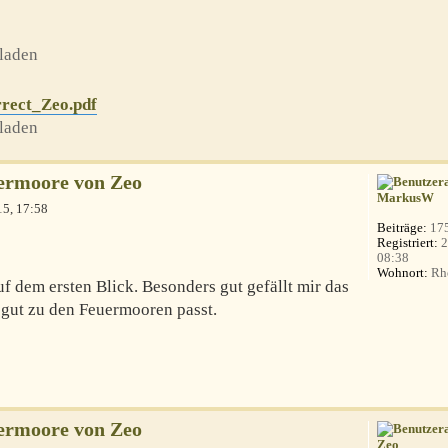
laden
rect_Zeo.pdf
laden
ermoore von Zeo
MarkusW
5, 17:58
Beiträge:
17
Registriert:
2
08:38
Wohnort:
Rhe
uf dem ersten Blick. Besonders gut gefällt mir das
 gut zu den Feuermooren passt.
ermoore von Zeo
Zeo