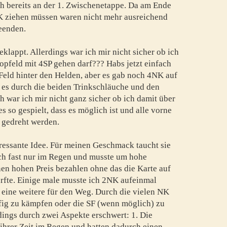
ch bereits an der 1. Zwischenetappe. Da am Ende
K ziehen müssen waren nicht mehr ausreichend
eenden.
eklappt. Allerdings war ich mir nicht sicher ob ich
opfeld mit 4SP gehen darf??? Habs jetzt einfach
 Feld hinter den Helden, aber es gab noch 4NK auf
 es durch die beiden Trinkschläuche und den
 war ich mir nicht ganz sicher ob ich damit über
s so gespielt, dass es möglich ist und alle vorne
 gedreht werden.
eressante Idee. Für meinen Geschmack taucht sie
ich fast nur im Regen und musste um hohe
nen hohen Preis bezahlen ohne das die Karte auf
rfte. Einige male musste ich 2NK aufeinmal
 eine weitere für den Weg. Durch die vielen NK
ig zu kämpfen oder die SF (wenn möglich) zu
dings durch zwei Aspekte erschwert: 1. Die
 ihrer Zeit im Regen und hatten dadurch einen