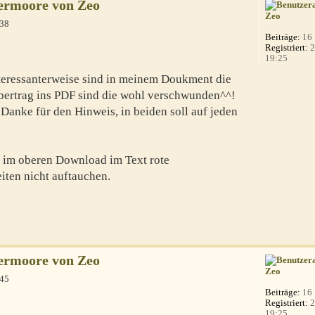
ermoore von Zeo
Zeo
:38
Beiträge:
16
Registriert:
2
19:25
nteressanterweise sind in meinem Doukment die
bertrag ins PDF sind die wohl verschwunden^^!
Danke für den Hinweis, in beiden soll auf jeden
s im oberen Download im Text rote
iten nicht auftauchen.
ermoore von Zeo
Zeo
:45
Beiträge:
16
Registriert:
2
19:25