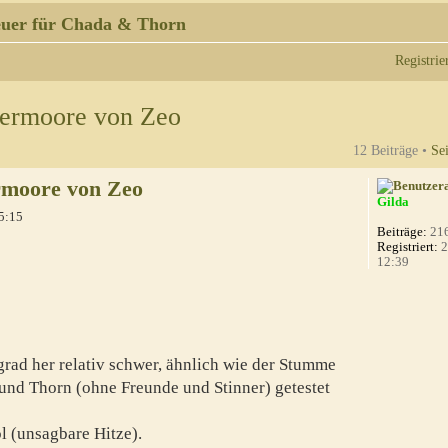
uer für Chada & Thorn
Registrie
uermoore von Zeo
12 Beiträge •
Se
rmoore von Zeo
Gilda
5:15
Beiträge:
21
Registriert:
2
12:39
grad her relativ schwer, ähnlich wie der Stumme
 und Thorn (ohne Freunde und Stinner) getestet
 (unsagbare Hitze).