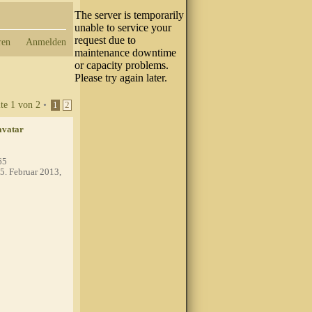
ren
Anmelden
ite
1
von
2
•
1
2
65
5. Februar 2013,