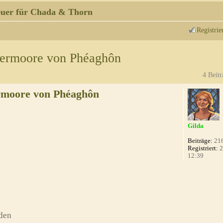
uer für Chada & Thorn
Registrie
uermoore von Phéaghôn
4 Beitr
rmoore von Phéaghôn
Gilda
Beiträge:
21
Registriert:
2
12:39
den