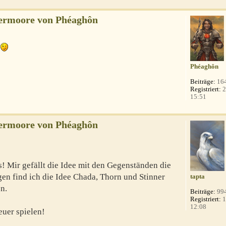
uermoore von Phéaghôn
a
Phéaghôn
Beiträge:
16
Registriert:
2
15:51
uermoore von Phéaghôn
s! Mir gefällt die Idee mit den Gegenständen die
en find ich die Idee Chada, Thorn und Stinner
tapta
n.
Beiträge:
99
Registriert:
1
12:08
euer spielen!