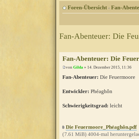
Foren-Übersicht
Fan-Abente
‹
Fan-Abenteuer: Die Fe
Fan-Abenteuer: Die Feue
von
Gilda
» 14. Dezember 2015, 11:36
Fan-Abenteuer:
Die Feuermoore
Entwickler:
Phéaghôn
Schwierigkeitsgrad:
leicht
Die Feuermoore_Phéaghôn.pdf
(7.61 MiB) 4004-mal heruntergela