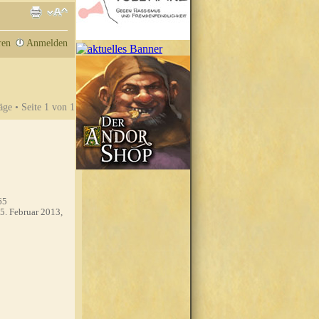
ren
Anmelden
äge • Seite
1
von
1
65
5. Februar 2013,