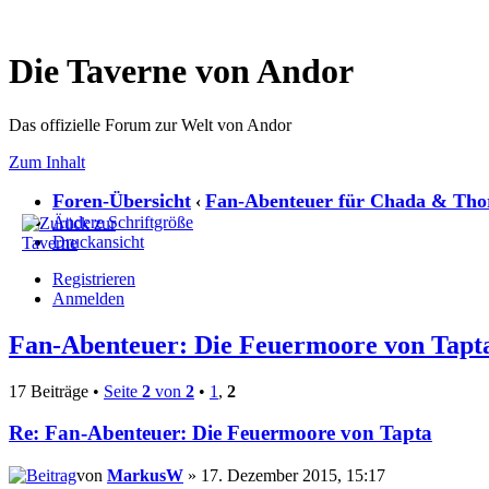
Die Taverne von Andor
Das offizielle Forum zur Welt von Andor
Zum Inhalt
Foren-Übersicht
Fan-Abenteuer für Chada & Tho
‹
Ändere Schriftgröße
Druckansicht
Registrieren
Anmelden
Fan-Abenteuer: Die Feuermoore von Tapt
17 Beiträge •
Seite
2
von
2
•
1
,
2
Re: Fan-Abenteuer: Die Feuermoore von Tapta
von
MarkusW
» 17. Dezember 2015, 15:17