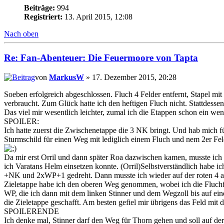
Beiträge:
994
Registriert:
13. April 2015, 12:08
Nach oben
Re: Fan-Abenteuer: Die Feuermoore von Tapta
von
MarkusW
» 17. Dezember 2015, 20:28
Soeben erfolgreich abgeschlossen. Fluch 4 Felder entfernt, Stapel mi
verbraucht. Zum Glück hatte ich den heftigen Fluch nicht. Stattdes
Das viel mir wesentlich leichter, zumal ich die Etappen schon ein wen
SPOILER:
Ich hatte zuerst die Zwischenetappe die 3 NK bringt. Und hab mich f
Sturmschild für einen Weg mit lediglich einem Fluch und nem 2er Fel
Da mir erst Orril und dann später Roa dazwischen kamen, musste ich 
ich Varatans Helm einsetzen konnte. (Orril)Selbstverständlich habe i
+NK und 2xWP+1 gedreht. Dann musste ich wieder auf der roten 4 a
Zieletappe habe ich den oberen Weg genommen, wobei ich die Fluchfe
WP, die ich dann mit dem linken Stinner und dem Wegzoll bis auf ein
die Zieletappe geschafft. Am besten gefiel mir übrigens das Feld mit d
SPOILERENDE
Ich denke mal, Stinner darf den Weg für Thorn gehen und soll auf de