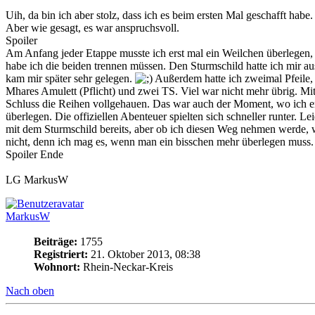
Uih, da bin ich aber stolz, dass ich es beim ersten Mal geschafft habe
Aber wie gesagt, es war anspruchsvoll.
Spoiler
Am Anfang jeder Etappe musste ich erst mal ein Weilchen überlege
habe ich die beiden trennen müssen. Den Sturmschild hatte ich mir au
kam mir später sehr gelegen.
Außerdem hatte ich zweimal Pfeile,
Mhares Amulett (Pflicht) und zwei TS. Viel war nicht mehr übrig. Mi
Schluss die Reihen vollgehauen. Das war auch der Moment, wo ich en
überlegen. Die offiziellen Abenteuer spielten sich schneller runter. Lei
mit dem Sturmschild bereits, aber ob ich diesen Weg nehmen werde, w
nicht, denn ich mag es, wenn man ein bisschen mehr überlegen muss
Spoiler Ende
LG MarkusW
MarkusW
Beiträge:
1755
Registriert:
21. Oktober 2013, 08:38
Wohnort:
Rhein-Neckar-Kreis
Nach oben