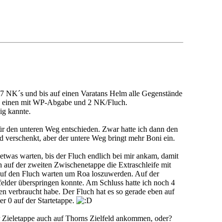
t 7 NK´s und bis auf einen Varatans Helm alle Gegenstände
sen einen mit WP-Abgabe und 2 NK/Fluch.
ig kannte.
ür den unteren Weg entschieden. Zwar hatte ich dann den
d verschenkt, aber der untere Weg bringt mehr Boni ein.
etwas warten, bis der Fluch endlich bei mir ankam, damit
ch auf der zweiten Zwischenetappe die Extraschleife mit
uf den Fluch warten um Roa loszuwerden. Auf der
lder überspringen konnte. Am Schluss hatte ich noch 4
en verbraucht habe. Der Fluch hat es so gerade eben auf
er 0 auf der Startetappe.
r Zieletappe auch auf Thorns Zielfeld ankommen, oder?