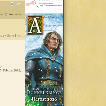
ren
Anmelden
rag • Seite
1
von
1
65
5. Februar 2013,