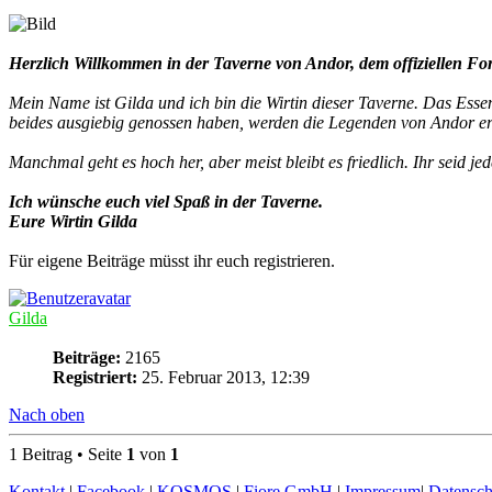
Herzlich Willkommen in der Taverne von Andor, dem offiziellen Fo
Mein Name ist Gilda und ich bin die Wirtin dieser Taverne. Das Esse
beides ausgiebig genossen haben, werden die Legenden von Andor er
Manchmal geht es hoch her, aber meist bleibt es friedlich. Ihr seid je
Ich wünsche euch viel Spaß in der Taverne.
Eure Wirtin Gilda
Für eigene Beiträge müsst ihr euch registrieren.
Gilda
Beiträge:
2165
Registriert:
25. Februar 2013, 12:39
Nach oben
1 Beitrag • Seite
1
von
1
Kontakt
|
Facebook
|
KOSMOS
|
Fiore GmbH
|
Impressum
|
Datensch