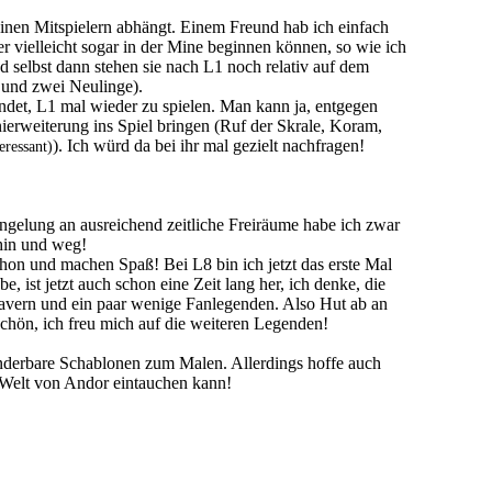
einen Mitspielern abhängt. Einem Freund hab ich einfach
er vielleicht sogar in der Mine beginnen können, so wie ich
nd selbst dann stehen sie nach L1 noch relativ auf dem
, und zwei Neulinge).
indet, L1 mal wieder zu spielen. Man kann ja, entgegen
ierweiterung ins Spiel bringen (Ruf der Skrale, Koram,
). Ich würd da bei ihr mal gezielt nachfragen!
eressant)
angelung an ausreichend zeitliche Freiräume habe ich zwar
 hin und weg!
on und machen Spaß! Bei L8 bin ich jetzt das erste Mal
, ist jetzt auch schon eine Zeit lang her, ich denke, die
avern und ein paar wenige Fanlegenden. Also Hut ab an
chön, ich freu mich auf die weiteren Legenden!
underbare Schablonen zum Malen. Allerdings hoffe auch
ie Welt von Andor eintauchen kann!