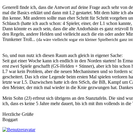
Generell finde ich, dass die Antwort auf deine Frage auch sehr von d
mal die Basics erklärt und dann mit L2 gestartet. Mit dem hätte ich ab
ihn kenne. Mit anderen sollte man eher Schritt für Schritt vorgehen u
Schlauch (hatte ich auch schon: 4 Spieler, einer, der L1 schon kannte
Dann könnte es auch sein, dass die alte Andorhäsin es ganz reizvoll f
den Regeln, andere Helden und vielleicht auch die ein oder ander Min
Trunkener Troll...
(da wäre vielleicht sogar ein kleiner Spielbericht ganz int
So, und nun nutz ich diesen Raum auch gleich in eigener Sache:
Seit gut einer Woche kann ich endlich in den Norden starten! In Erm
erst zwei Spiele geschafft (GS-Helden + Stinner), aber ich bin schon
L7 war kein Problem, aber die neuen Mechanismen und so fordern sch
gescheitert. Das ich eine Legende beim ersten Mal spielen verloren habe
letzte war L5. Dazwischen hatte ich den StSch, die BB, Kampf um C
den Meister, der mich mal wieder in die Knie gezwungen hat. Dankes
Mein Sohn (2J) erfreut sich übrigens an den Stanztafeln. Die sind w
ich, dass es keine 5 Jahre mehr dauert, bis ich mit ihm vollends in d
Herzliche Grüße
Boggart