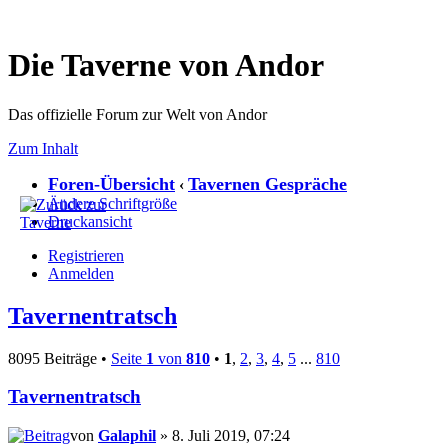
Die Taverne von Andor
Das offizielle Forum zur Welt von Andor
Zum Inhalt
Foren-Übersicht
Tavernen Gespräche
‹
Ändere Schriftgröße
Druckansicht
Registrieren
Anmelden
Tavernentratsch
8095 Beiträge •
Seite
1
von
810
•
1
,
2
,
3
,
4
,
5
...
810
Tavernentratsch
von
Galaphil
» 8. Juli 2019, 07:24