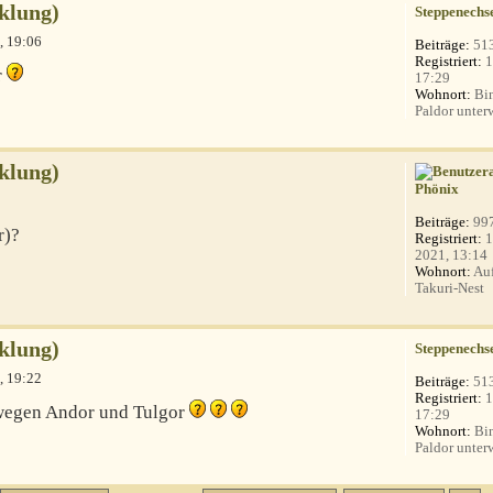
klung)
Steppenechs
, 19:06
Beiträge:
51
Registriert:
1
r
17:29
Wohnort:
Bin
Paldor unterw
klung)
Phönix
Beiträge:
99
r)?
Registriert:
1
2021, 13:14
Wohnort:
Auf
Takuri-Nest
klung)
Steppenechs
, 19:22
Beiträge:
51
Registriert:
1
 wegen Andor und Tulgor
17:29
Wohnort:
Bin
Paldor unterw