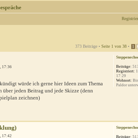
espräche
Registrie
373 Beiträge •
Seite
1
von
38
•
1
Steppenechs
Beiträge:
51
, 17:36
Registriert:
1
17:29
Wohnort:
Bin
kündigt würde ich gerne hier Ideen zum Thema
Paldor unterw
h über jeden Beitrag und jede Skizze (denn
Spielplan zeichnen)
klung)
Steppenechs
, 17:42
Beiträge:
51