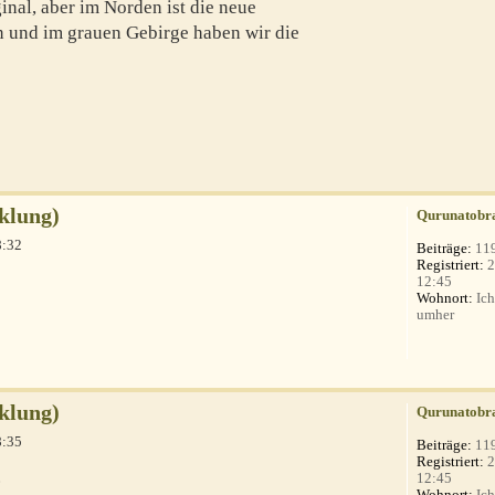
inal, aber im Norden ist die neue
 und im grauen Gebirge haben wir die
klung)
Qurunatobr
8:32
Beiträge:
11
Registriert:
2
12:45
Wohnort:
Ich
?
umher
klung)
Qurunatobr
8:35
Beiträge:
11
Registriert:
2
.
12:45
Wohnort:
Ich