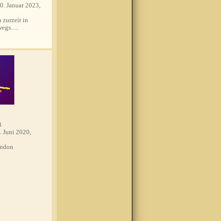
0. Januar 2023,
 zurzeit in
egs.....
8
. Juni 2020,
ndon