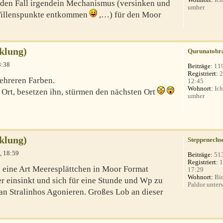
den Fall irgendein Mechanismus (versinken und
umher
 Willenspunkte entkommen
,…) für den Moor
klung)
Qurunatobr
8:38
Beiträge:
11
Registriert:
2
mehreren Farben.
12:45
Wohnort:
Ich
 Ort, besetzen ihn, stürmen den nächsten Ort
umher
klung)
Steppenechs
, 18:59
Beiträge:
51
Registriert:
1
n eine Art Meeresplättchen in Moor Format
17:29
Wohnort:
Bin
 einsinkt und sich für eine Stunde und Wp zu
Paldor unterw
 an Stralinhos Agonieren. Großes Lob an dieser