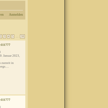
ren
Anmelden
...
2
3
4
5
38
e111777
3
0. Januar 2023,
 zurzeit in
egs.....
e111777
3