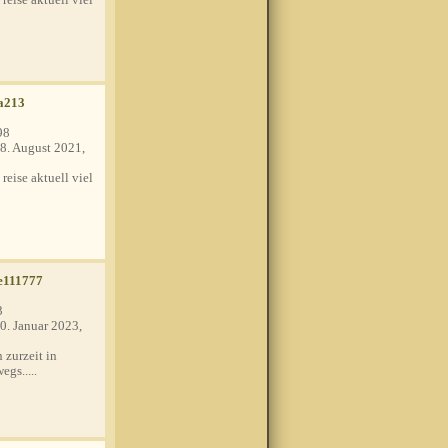
a213
98
8. August 2021,
 reise aktuell viel
e111777
3
0. Januar 2023,
 zurzeit in
egs.....