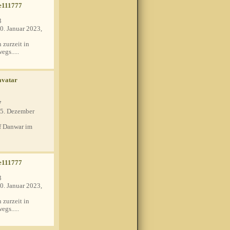
e111777
3
0. Januar 2023,
 zurzeit in
egs.....
7
5. Dezember
 Danwar im
e111777
3
0. Januar 2023,
 zurzeit in
egs.....