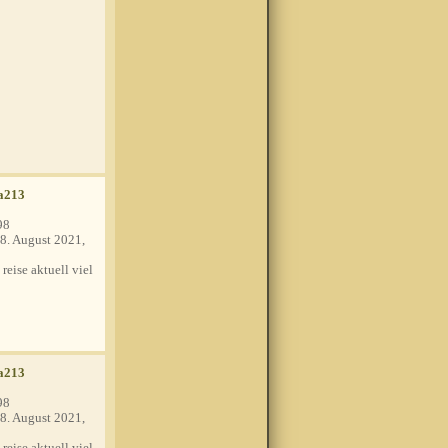
a213
98
8. August 2021,
 reise aktuell viel
a213
98
8. August 2021,
 reise aktuell viel