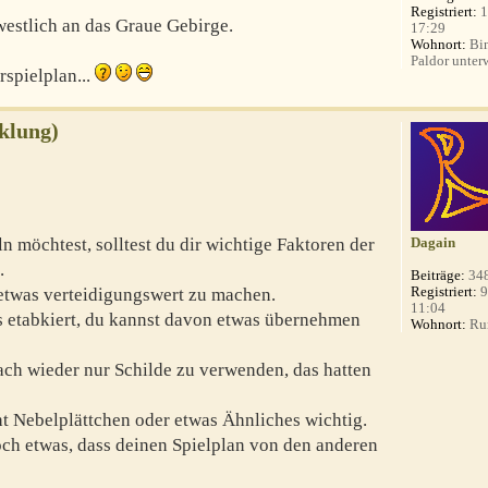
Registriert:
1
 westlich an das Graue Gebirge.
17:29
Wohnort:
Bin
Paldor unterw
spielplan...
klung)
 möchtest, solltest du dir wichtige Faktoren der
Dagain
.
Beiträge:
34
Registriert:
9
etwas verteidigungswert zu machen.
11:04
s etabkiert, du kannst davon etwas übernehmen
Wohnort:
Ru
ach wieder nur Schilde zu verwenden, das hatten
ht Nebelplättchen oder etwas Ähnliches wichtig.
och etwas, dass deinen Spielplan von den anderen