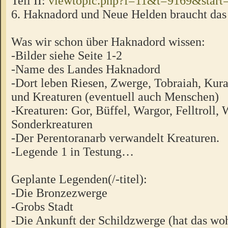
Teil II:
viewtopic.php?f=11&t=9169&start
6. Haknadord und Neue Helden braucht das 
Was wir schon über Haknadord wissen:
-Bilder siehe Seite 1-2
-Name des Landes Haknadord
-Dort leben Riesen, Zwerge, Tobraiah, Kura
und Kreaturen (eventuell auch Menschen)
-Kreaturen: Gor, Büffel, Wargor, Felltroll, 
Sonderkreaturen
-Der Perentoranarb verwandelt Kreaturen.
-Legende 1 in Testung…
Geplante Legenden(/-titel):
-Die Bronzezwerge
-Grobs Stadt
-Die Ankunft der Schildzwerge (hat das wo